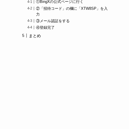
①BingXの公式ページに行く
②「招待コード」の欄に「XTW8SP」を入
力
③メール認証をする
④登録完了
まとめ