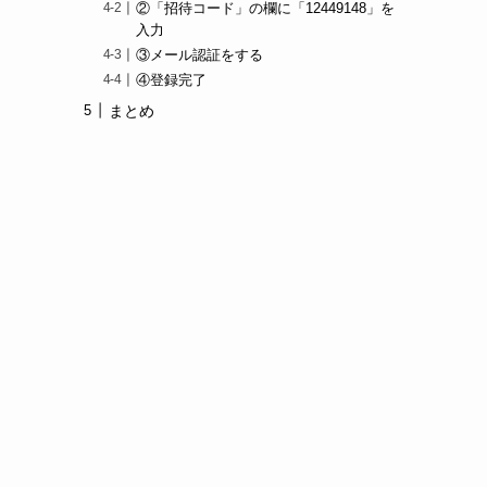
②「招待コード」の欄に「12449148」を
入力
③メール認証をする
④登録完了
まとめ