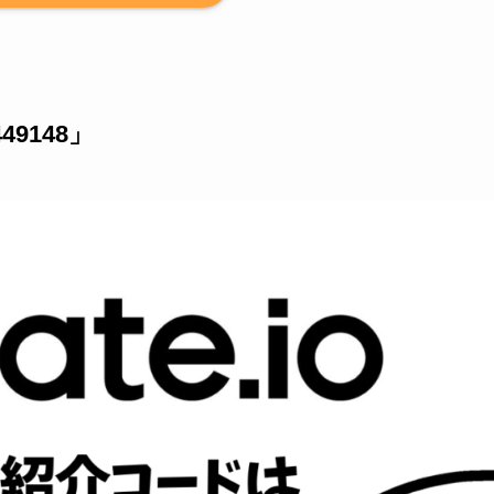
49148」