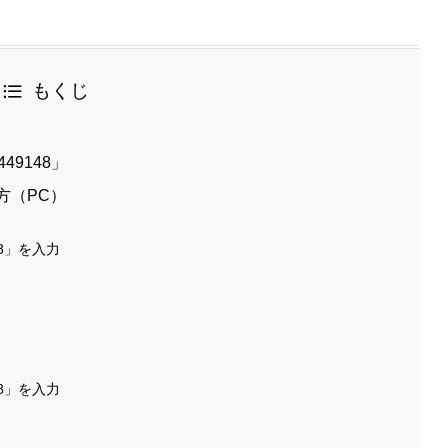
もくじ
49148」
い方（PC）
48」を入力
48」を入力