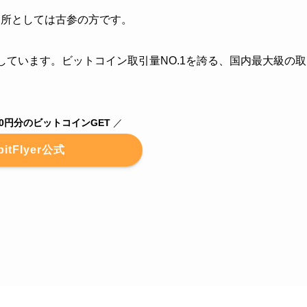
的取引所としては古参の方です。
しています。ビットコイン取引量NO.1を誇る、国内最大級の取
00円分のビットコインGET
／
bitFlyer公式