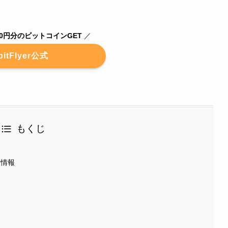
00円分のビットコインGET
／
bitFlyer公式
もくじ
本情報